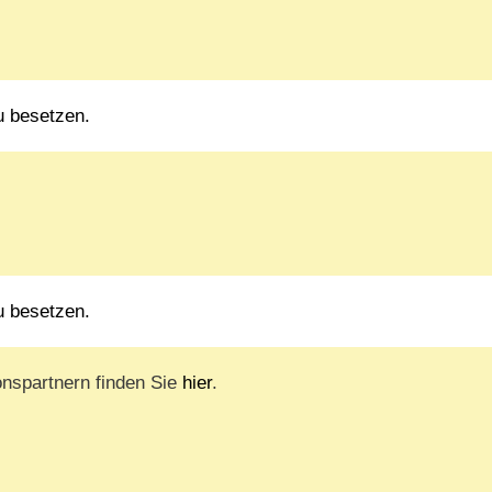
u besetzen.
u besetzen.
onspartnern finden Sie
hier
.