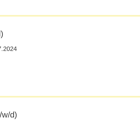
)
7.2024
/w/d)